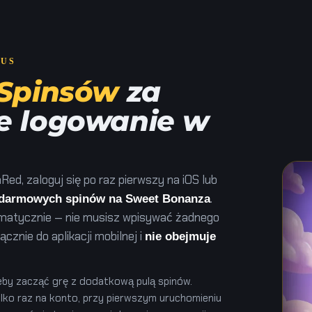
NUS
 Spinsów
za
e logowanie w
Red, zaloguj się po raz pierwszy na iOS lub
.
 darmowych spinów na Sweet Bonanza
tomatycznie — nie musisz wpisywać żadnego
cznie do aplikacji mobilnej i
nie obejmuje
eby zacząć grę z dodatkową pulą spinów.
lko raz na konto, przy pierwszym uruchomieniu