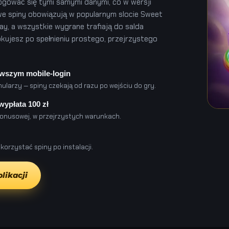
logować się tymi samymi danymi, co w wersji
e spiny obowiązują w popularnym slocie Sweet
y, a wszystkie wygrane trafiają do salda
ujesz po spełnieniu prostego, przejrzystego
rwszym mobile-login
ularzy — spiny czekają od razu po wejściu do gry.
wypłata 100 zł
bonusowej, w przejrzystych warunkach.
orzystać spiny po instalacji.
likacji