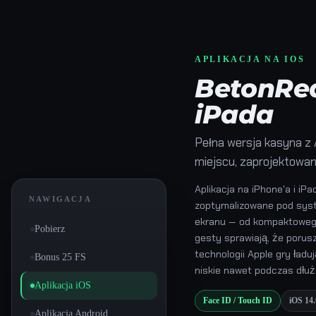
APLIKACJA NA IOS
BetonRed
iPada
Pełna wersja kasyna z A
miejscu, zaprojektowan
Aplikacja na iPhone'a i i
NAWIGACJA
zoptymalizowane pod syst
ekranu — od kompaktowego
Pobierz
gesty sprawiają, że porusza
technologii Apple gry ładuj
Bonus 25 FS
niskie nawet podczas dłużs
Aplikacja iOS
Face ID / Touch ID
iOS 14
Aplikacja Android