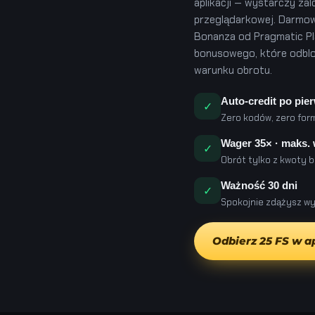
aplikacji — wystarczy za
przeglądarkowej. Darmow
Bonanza od Pragmatic Pla
bonusowego, które odblok
warunku obrotu.
Auto-credit po pie
✓
Zero kodów, zero form
Wager 35× · maks. 
✓
Obrót tylko z kwoty 
Ważność 30 dni
✓
Spokojnie zdążysz wyk
Odbierz 25 FS w ap