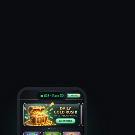
iOS · Face ID