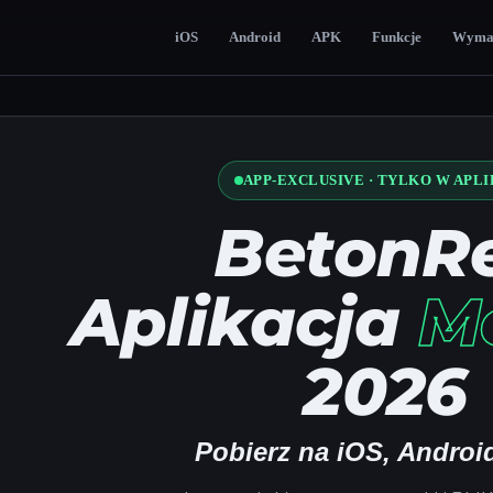
iOS
Android
APK
Funkcje
Wyma
APP-EXCLUSIVE · TYLKO W APLI
BetonR
Aplikacja
M
2026
Pobierz na iOS, Androi