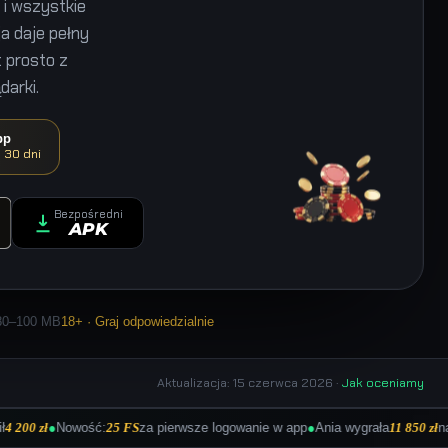
i wszystkie
ja daje pełny
 prosto z
darki.
pp
 30 dni
Bezpośredni
APK
~80–100 MB
18+ · Graj odpowiedzialnie
Aktualizacja: 15 czerwca 2026
·
Jak oceniamy
zł
●
Nowość:
25 FS
za pierwsze logowanie w app
●
Ania wygrała
11 850 zł
na Swee