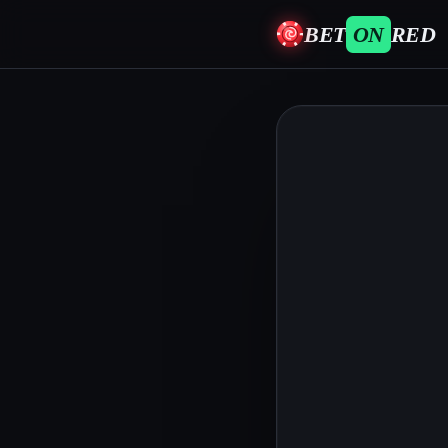
BET
ON
RED